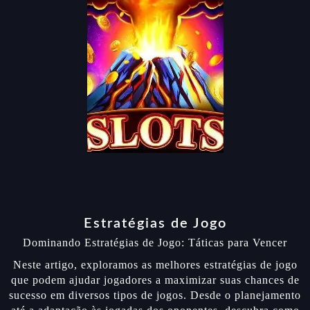
Estratégias de Jogo
Dominando Estratégias de Jogo: Táticas para Vencer
Neste artigo, exploramos as melhores estratégias de jogo
que podem ajudar jogadores a maximizar suas chances de
sucesso em diversos tipos de jogos. Desde o planejamento