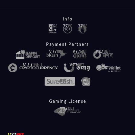
Info
Payment Partners
Gaming License