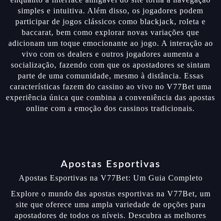
simples e intuitiva. Além disso, os jogadores podem
participar de jogos clássicos como blackjack, roleta e
baccarat, bem como explorar novas variações que
adicionam um toque emocionante ao jogo. A interação ao
vivo com os dealers e outros jogadores aumenta a
socialização, fazendo com que os apostadores se sintam
parte de uma comunidade, mesmo à distância. Essas
características fazem do cassino ao vivo no V77Bet uma
experiência única que combina a conveniência das apostas
online com a emoção dos cassinos tradicionais.
Apostas Esportivas
Apostas Esportivas na V77Bet: Um Guia Completo
Explore o mundo das apostas esportivas na V77Bet, um
site que oferece uma ampla variedade de opções para
apostadores de todos os níveis. Descubra as melhores