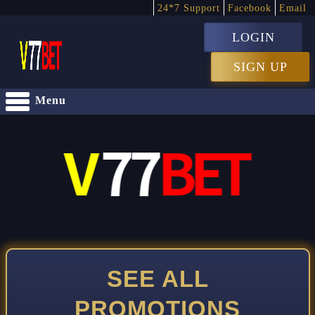
24*7 Support
Facebook
Email
LOGIN
SIGN UP
Menu
SEE ALL
PROMOTIONS