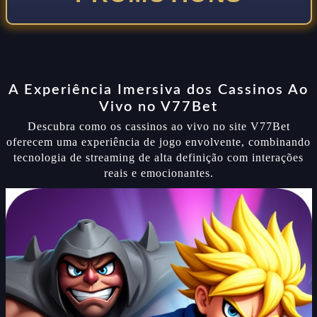
A Experiência Imersiva dos Cassinos Ao
Vivo no V77Bet
Descubra como os cassinos ao vivo no site V77Bet
oferecem uma experiência de jogo envolvente, combinando
tecnologia de streaming de alta definição com interações
reais e emocionantes.