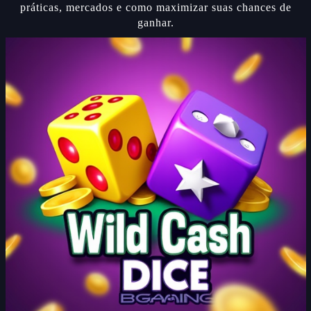
práticas, mercados e como maximizar suas chances de
ganhar.