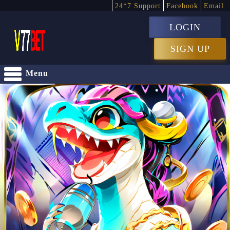
24*7 Support
Facebook
Email
LOGIN
SIGN UP
Menu