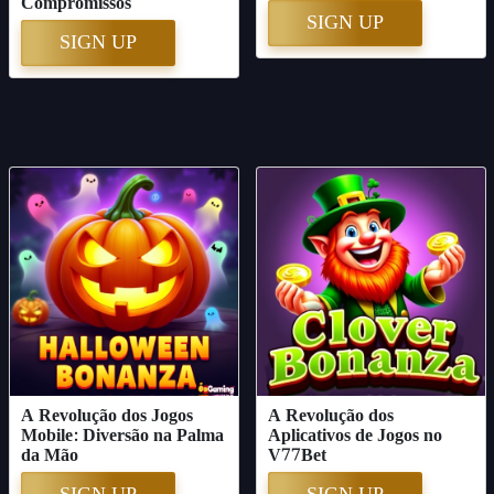
Compromissos
SIGN UP
SIGN UP
A Revolução dos Jogos
A Revolução dos
Mobile: Diversão na Palma
Aplicativos de Jogos no
da Mão
V77Bet