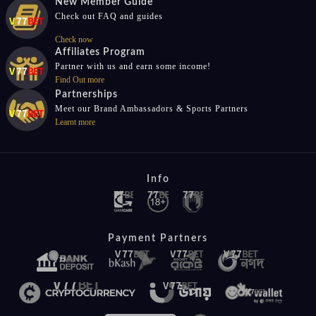
New Member Guide
Check out FAQ and guides
Check now
Affiliates Program
Partner with us and earn some income!
Find Out more
Partnerships
Meet our Brand Ambassadors & Sports Partners
Learnt more
Info
Payment Partners