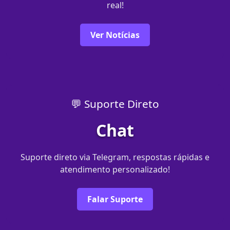
real!
Ver Notícias
💬 Suporte Direto
Chat
Suporte direto via Telegram, respostas rápidas e
atendimento personalizado!
Falar Suporte