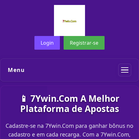
Login
Registrar-se
Menu
📱 7Ywin.Com A Melhor
Plataforma de Apostas
Cadastre-se na 7Ywin.Com para ganhar bônus no
cadastro e em cada recarga. Com a 7Ywin.Com,