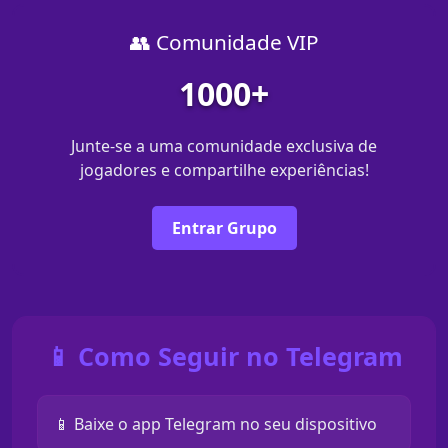
👥 Comunidade VIP
1000+
Junte-se a uma comunidade exclusiva de
jogadores e compartilhe experiências!
Entrar Grupo
📱 Como Seguir no Telegram
📱 Baixe o app Telegram no seu dispositivo