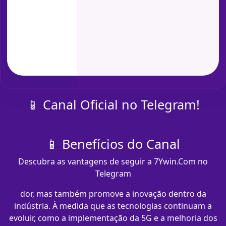
📱 Canal Oficial no Telegram!
📱 Benefícios do Canal
Descubra as vantagens de seguir a 7Ywin.Com no
Telegram
dor, mas também promove a inovação dentro da
indústria. À medida que as tecnologias continuam a
evoluir, como a implementação da 5G e a melhoria dos