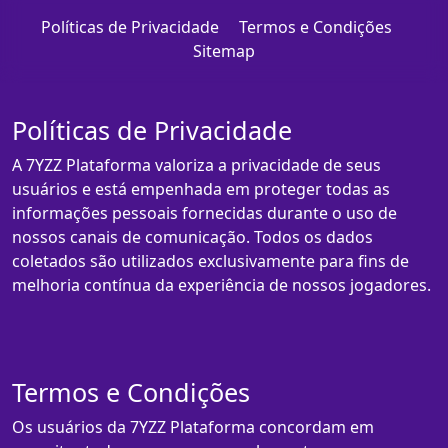
Políticas de Privacidade
Termos e Condições
Sitemap
Políticas de Privacidade
A 7YZZ Plataforma valoriza a privacidade de seus
usuários e está empenhada em proteger todas as
informações pessoais fornecidas durante o uso de
nossos canais de comunicação. Todos os dados
coletados são utilizados exclusivamente para fins de
melhoria contínua da experiência de nossos jogadores.
Termos e Condições
Os usuários da 7YZZ Plataforma concordam em