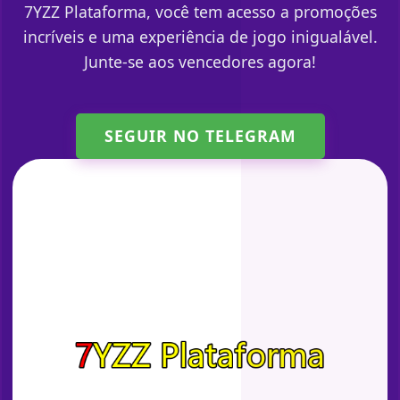
7YZZ Plataforma, você tem acesso a promoções
incríveis e uma experiência de jogo inigualável.
Junte-se aos vencedores agora!
SEGUIR NO TELEGRAM