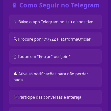
📱 Como Seguir no Telegram
📱 Baixe o app Telegram no seu dispositivo
🔍 Procure por "@7YZZ PlataformaOficial"
👆 Toque em "Entrar" ou "Join"
🔔 Ative as notificações para não perder
nada
💬 Participe das conversas e interaja