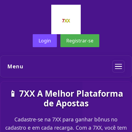
Login
Registrar-se
Menu
📱 7XX A Melhor Plataforma
de Apostas
Cadastre-se na 7XX para ganhar bônus no
cadastro e em cada recarga. Com a 7XX, você tem