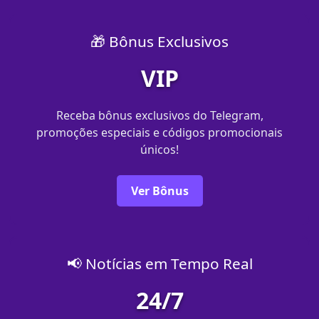
🎁 Bônus Exclusivos
VIP
Receba bônus exclusivos do Telegram,
promoções especiais e códigos promocionais
únicos!
Ver Bônus
📢 Notícias em Tempo Real
24/7