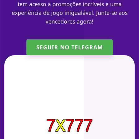
tem acesso a promoções incríveis e uma
experiência de jogo inigualável. Junte-se aos
vencedores agora!
SEGUIR NO TELEGRAM