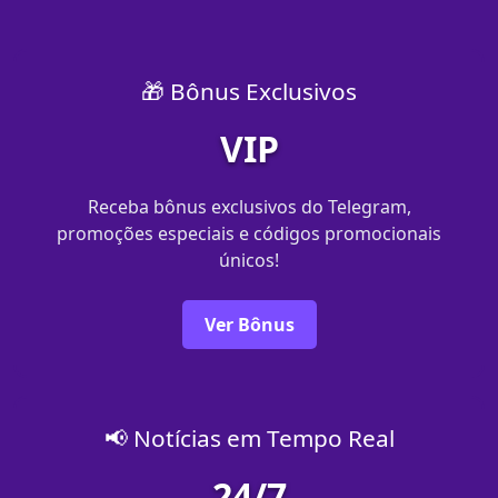
🎁 Bônus Exclusivos
VIP
Receba bônus exclusivos do Telegram,
promoções especiais e códigos promocionais
únicos!
Ver Bônus
📢 Notícias em Tempo Real
24/7