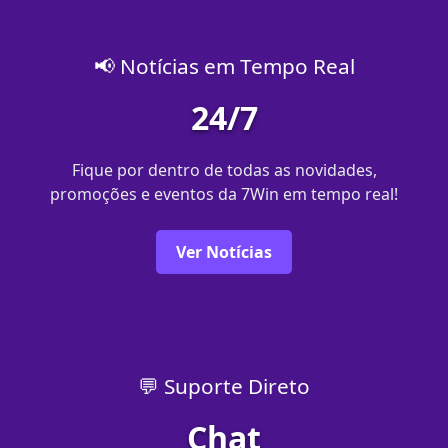
📢 Notícias em Tempo Real
24/7
Fique por dentro de todas as novidades,
promoções e eventos da 7Win em tempo real!
Ver Notícias
💬 Suporte Direto
Chat