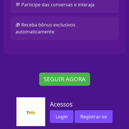
💬 Participe das conversas e interaja
🎁 Receba bônus exclusivos
automaticamente
SEGUIR AGORA
Acessos
Login
Registrar-se