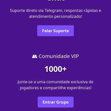
Suporte direto via Telegram, respostas rápidas e
atendimento personalizado!
Falar Suporte
👥 Comunidade VIP
1000+
Junte-se a uma comunidade exclusiva de
jogadores e compartilhe experiências!
Entrar Grupo