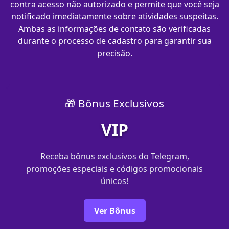
contra acesso não autorizado e permite que você seja
notificado imediatamente sobre atividades suspeitas.
Ambas as informações de contato são verificadas
durante o processo de cadastro para garantir sua
precisão.
🎁 Bônus Exclusivos
VIP
Receba bônus exclusivos do Telegram,
promoções especiais e códigos promocionais
únicos!
Ver Bônus