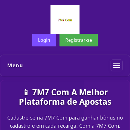
Login
Registrar-se
Menu
📱 7M7 Com A Melhor
Plataforma de Apostas
Cadastre-se na 7M7 Com para ganhar bônus no
cadastro e em cada recarga. Com a 7M7 Com,