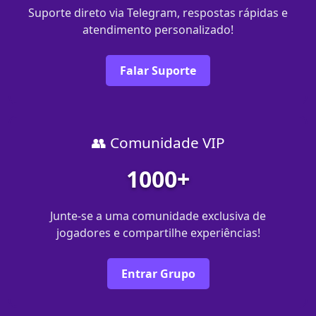
Suporte direto via Telegram, respostas rápidas e
atendimento personalizado!
Falar Suporte
👥 Comunidade VIP
1000+
Junte-se a uma comunidade exclusiva de
jogadores e compartilhe experiências!
Entrar Grupo