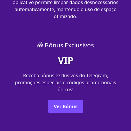
aplicativo permite limpar dados desnecessários
automaticamente, mantendo o uso de espaço
otimizado.
🎁 Bônus Exclusivos
VIP
Receba bônus exclusivos do Telegram,
promoções especiais e códigos promocionais
únicos!
Ver Bônus