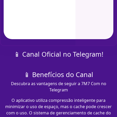
📱 Canal Oficial no Telegram!
📱 Benefícios do Canal
Descubra as vantagens de seguir a 7M7 Com no
Telegram
O aplicativo utiliza compressão inteligente para
minimizar o uso de espaço, mas o cache pode crescer
com o uso. O sistema de gerenciamento de cache do