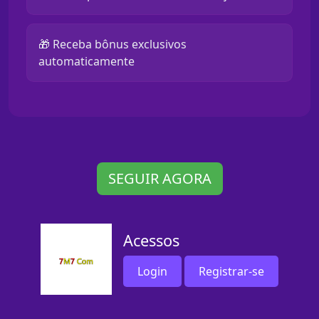
🎁 Receba bônus exclusivos
automaticamente
SEGUIR AGORA
Acessos
Login
Registrar-se