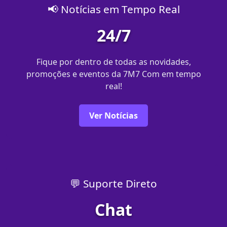
📢 Notícias em Tempo Real
24/7
Fique por dentro de todas as novidades,
promoções e eventos da 7M7 Com em tempo
real!
Ver Notícias
💬 Suporte Direto
Chat