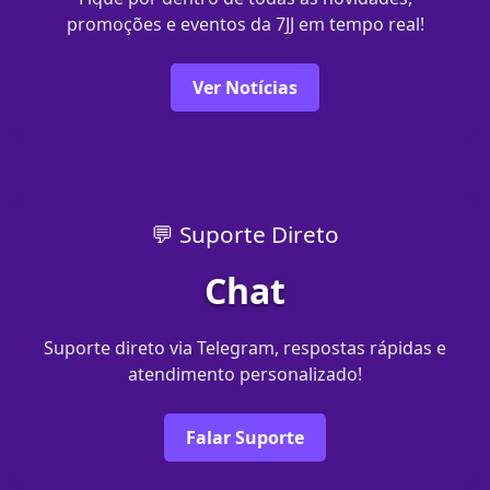
promoções e eventos da 7JJ em tempo real!
Ver Notícias
💬 Suporte Direto
Chat
Suporte direto via Telegram, respostas rápidas e
atendimento personalizado!
Falar Suporte