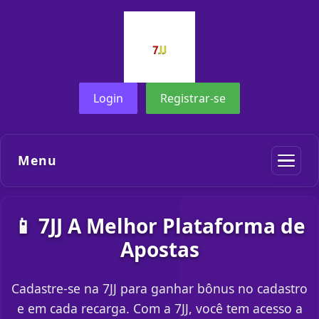
Login
Registrar-se
Menu
📱 7JJ A Melhor Plataforma de
Apostas
Cadastre-se na 7JJ para ganhar bônus no cadastro
e em cada recarga. Com a 7JJ, você tem acesso a