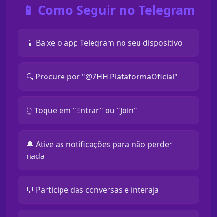
📱 Como Seguir no Telegram
📱 Baixe o app Telegram no seu dispositivo
🔍 Procure por "@7HH PlataformaOficial"
👆 Toque em "Entrar" ou "Join"
🔔 Ative as notificações para não perder
nada
💬 Participe das conversas e interaja