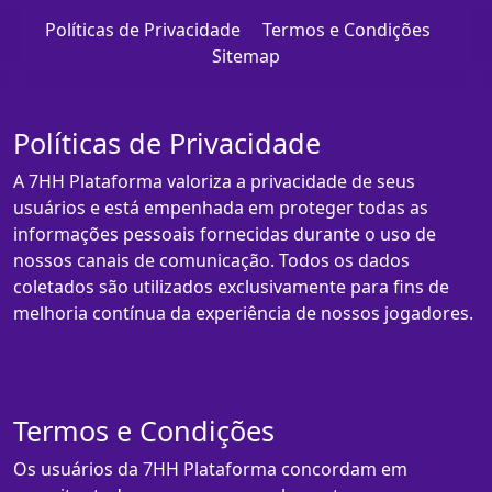
Políticas de Privacidade
Termos e Condições
Sitemap
Políticas de Privacidade
A 7HH Plataforma valoriza a privacidade de seus
usuários e está empenhada em proteger todas as
informações pessoais fornecidas durante o uso de
nossos canais de comunicação. Todos os dados
coletados são utilizados exclusivamente para fins de
melhoria contínua da experiência de nossos jogadores.
Termos e Condições
Os usuários da 7HH Plataforma concordam em