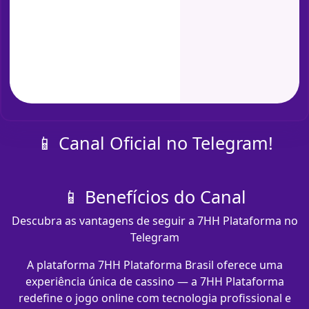
📱 Canal Oficial no Telegram!
📱 Benefícios do Canal
Descubra as vantagens de seguir a 7HH Plataforma no
Telegram
A plataforma 7HH Plataforma Brasil oferece uma
experiência única de cassino — a 7HH Plataforma
redefine o jogo online com tecnologia profissional e