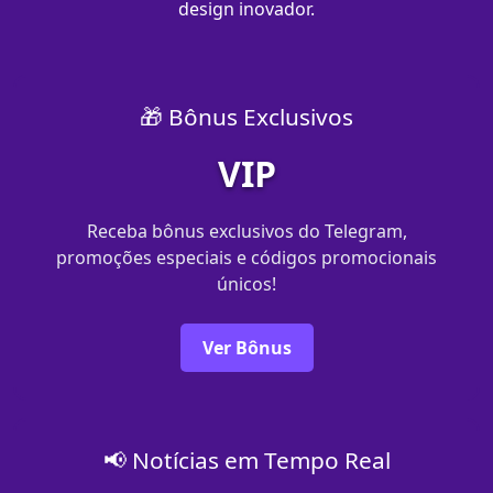
design inovador.
🎁 Bônus Exclusivos
VIP
Receba bônus exclusivos do Telegram,
promoções especiais e códigos promocionais
únicos!
Ver Bônus
📢 Notícias em Tempo Real