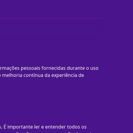
formações pessoais fornecidas durante o uso
e melhoria contínua da experiência de
 É importante ler e entender todos os