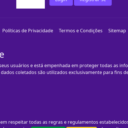
Políticas de Privacidade
Termos e Condições
Sitemap
de
e seus usuários e está empenhada em proteger todas as in
dados coletados são utilizados exclusivamente para fins d
m respeitar todas as regras e regulamentos estabelecidos.