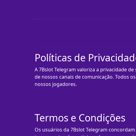
Políticas de Privacida
A 7Bslot Telegram valoriza a privacidade d
de nossos canais de comunicação. Todos os 
nossos jogadores.
Termos e Condições
Os usuários da 7Bslot Telegram concordam e