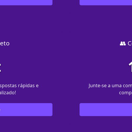
reto
👥 
t
espostas rápidas e
Junte-se a uma com
lizado!
compa
e