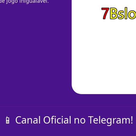
e jogo inigualável.
📱 Canal Oficial no Telegram!