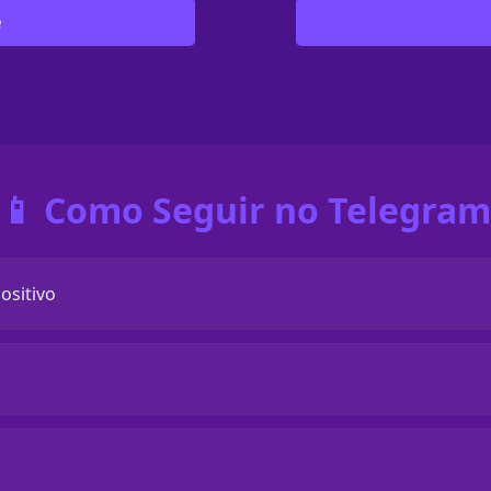
e
📱 Como Seguir no Telegram
ositivo