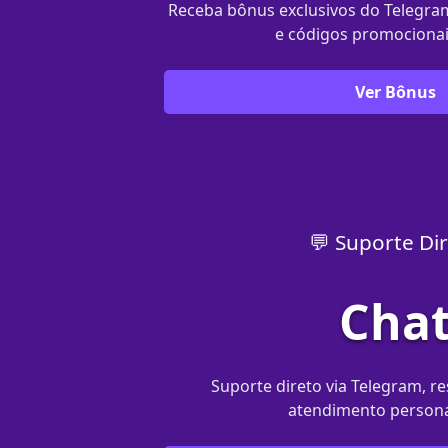
Receba bônus exclusivos do Telegra
e códigos promocionai
Ver Bônus
💬 Suporte Di
Cha
Suporte direto via Telegram, r
atendimento persona