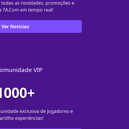
e todas as novidades, promoções e
a 7A.Com em tempo real!
Ver Notícias
Comunidade VIP
1000+
unidade exclusiva de jogadores e
rtilhe experiências!