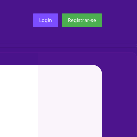
Login
Registrar-se