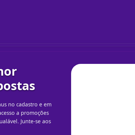
hor
postas
us no cadastro e em
acesso a promoções
ualável. Junte-se aos