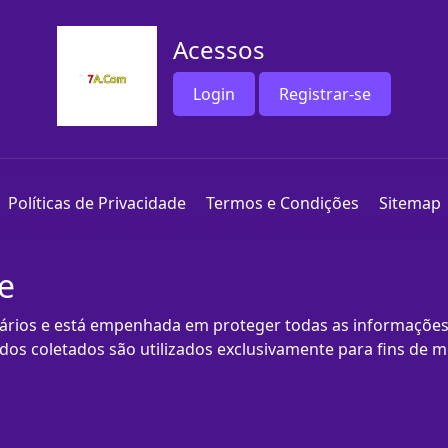
Acessos
Login
Registrar-se
Políticas de Privacidade
Termos e Condições
Sitemap
de
uários e está empenhada em proteger todas as informações
os coletados são utilizados exclusivamente para fins de m