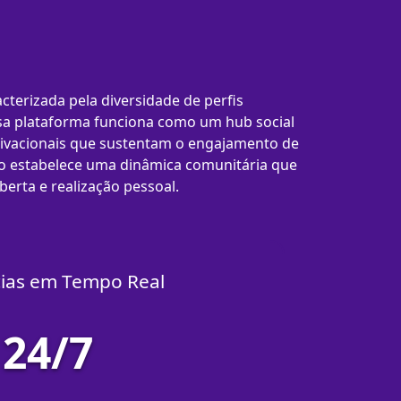
cterizada pela diversidade de perfis
ssa plataforma funciona como um hub social
ivacionais que sustentam o engajamento de
co estabelece uma dinâmica comunitária que
erta e realização pessoal.
cias em Tempo Real
24/7