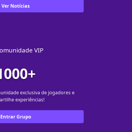
Ver Notícias
Comunidade VIP
1000+
unidade exclusiva de jogadores e
rtilhe experiências!
Entrar Grupo