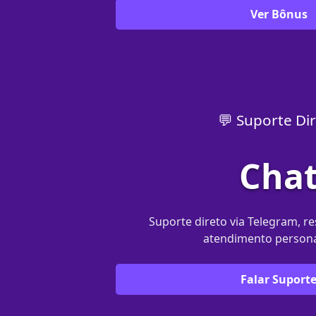
Ver Bônus
💬 Suporte Di
Cha
Suporte direto via Telegram, r
atendimento persona
Falar Suport