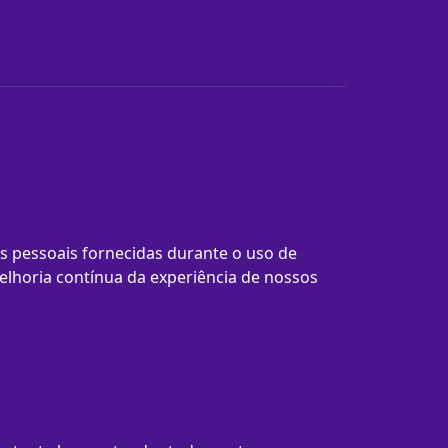
s pessoais fornecidas durante o uso de
elhoria contínua da experiência de nossos