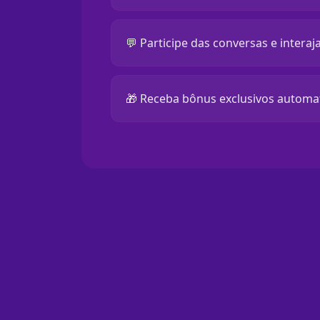
💬 Participe das conversas e interaj
🎁 Receba bônus exclusivos autom