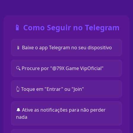
📱 Como Seguir no Telegram
📱 Baixe o app Telegram no seu dispositivo
🔍 Procure por "@79X Game VipOficial"
👆 Toque em "Entrar" ou "Join"
🔔 Ative as notificações para não perder
nada