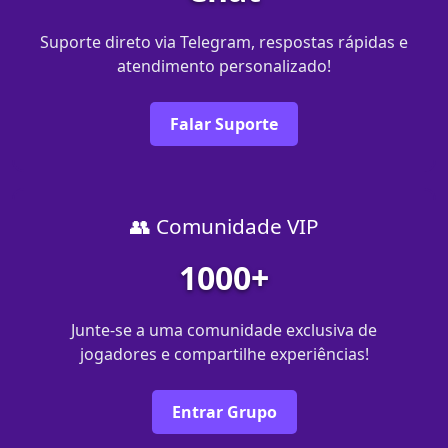
Suporte direto via Telegram, respostas rápidas e
atendimento personalizado!
Falar Suporte
👥 Comunidade VIP
1000+
Junte-se a uma comunidade exclusiva de
jogadores e compartilhe experiências!
Entrar Grupo