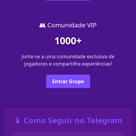
👥 Comunidade VIP
1000+
Junte-se a uma comunidade exclusiva de
jogadores e compartilhe experiências!
Entrar Grupo
📱 Como Seguir no Telegram