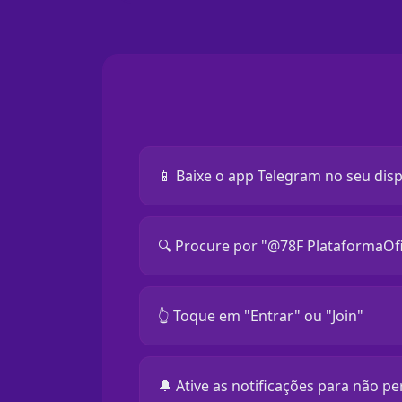
📱 Baixe o app Telegram no seu disp
🔍 Procure por "@78F PlataformaOfi
👆 Toque em "Entrar" ou "Join"
🔔 Ative as notificações para não p