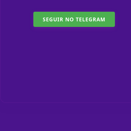
SEGUIR NO TELEGRAM