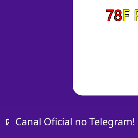
📱 Canal Oficial no Telegram!