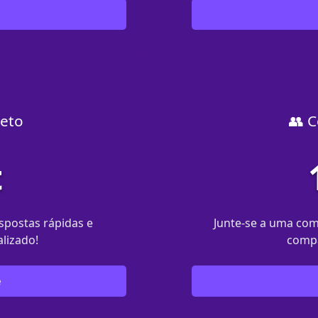
reto
👥 
t
espostas rápidas e
Junte-se a uma com
lizado!
compa
e