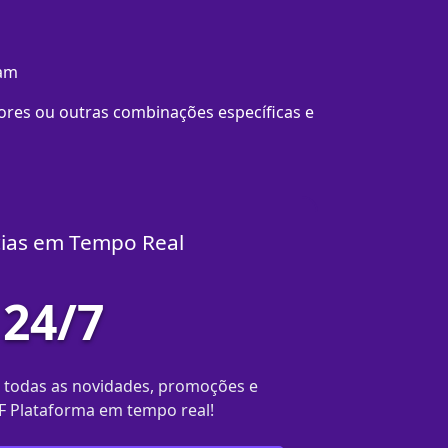
ram
ores ou outras combinações específicas e
cias em Tempo Real
24/7
e todas as novidades, promoções e
F Plataforma em tempo real!