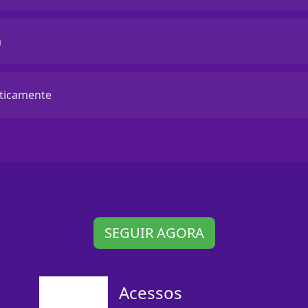
a
aticamente
SEGUIR AGORA
Acessos