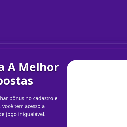
a A Melhor
postas
nhar bônus no cadastro e
 você tem acesso a
e jogo inigualável.