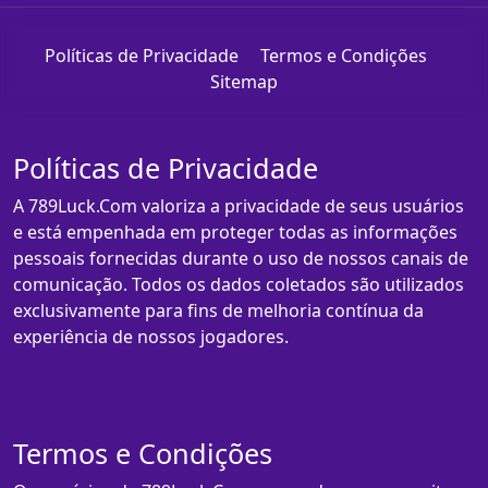
Políticas de Privacidade
Termos e Condições
Sitemap
Políticas de Privacidade
A 789Luck.Com valoriza a privacidade de seus usuários
e está empenhada em proteger todas as informações
pessoais fornecidas durante o uso de nossos canais de
comunicação. Todos os dados coletados são utilizados
exclusivamente para fins de melhoria contínua da
experiência de nossos jogadores.
Termos e Condições