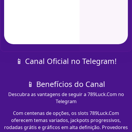
📱 Canal Oficial no Telegram!
📱 Benefícios do Canal
Descubra as vantagens de seguir a 789Luck.Com no
Telegram
Com centenas de opções, os slots 789Luck.Com
oferecem temas variados, jackpots progressivos,
rodadas grátis e gráficos em alta definição. Provedores