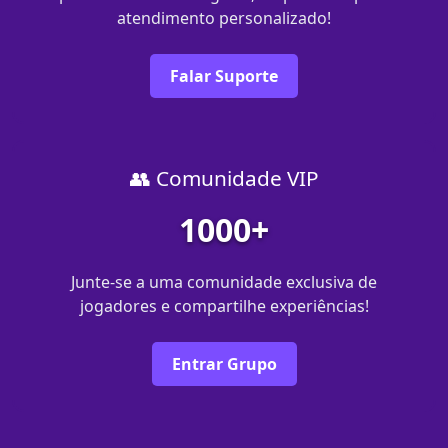
atendimento personalizado!
Falar Suporte
👥 Comunidade VIP
1000+
Junte-se a uma comunidade exclusiva de
jogadores e compartilhe experiências!
Entrar Grupo