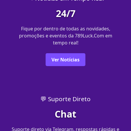
24/7
Fique por dentro de todas as novidades,
promoções e eventos da 789Luck.Com em
tempo real!
Ver Notícias
💬 Suporte Direto
Chat
Suporte direto via Telegram, respostas rápidas e