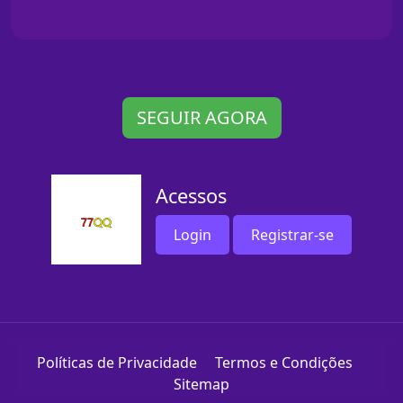
SEGUIR AGORA
Acessos
Login
Registrar-se
Políticas de Privacidade
Termos e Condições
Sitemap