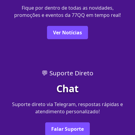
Fique por dentro de todas as novidades,
promoções e eventos da 77QQ em tempo real!
Ver Notícias
💬 Suporte Direto
Chat
Suporte direto via Telegram, respostas rápidas e
atendimento personalizado!
Falar Suporte