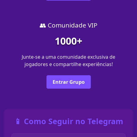
👥 Comunidade VIP
1000+
Junte-se a uma comunidade exclusiva de
jogadores e compartilhe experiências!
Entrar Grupo
📱 Como Seguir no Telegram