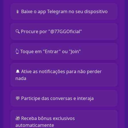
📱 Baixe o app Telegram no seu dispositivo
🔍 Procure por "@77GGOficial"
👆 Toque em "Entrar" ou "Join"
🔔 Ative as notificações para não perder
nada
💬 Participe das conversas e interaja
🎁 Receba bônus exclusivos
automaticamente