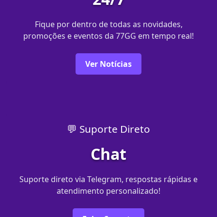
Fique por dentro de todas as novidades,
promoções e eventos da 77GG em tempo real!
Ver Notícias
💬 Suporte Direto
Chat
Suporte direto via Telegram, respostas rápidas e
atendimento personalizado!