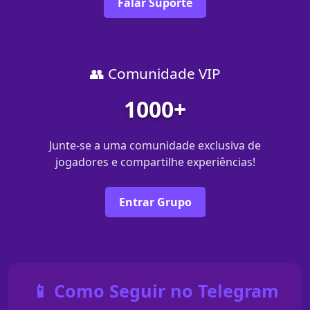
Falar Suporte
👥 Comunidade VIP
1000+
Junte-se a uma comunidade exclusiva de
jogadores e compartilhe experiências!
Entrar Grupo
📱 Como Seguir no Telegram