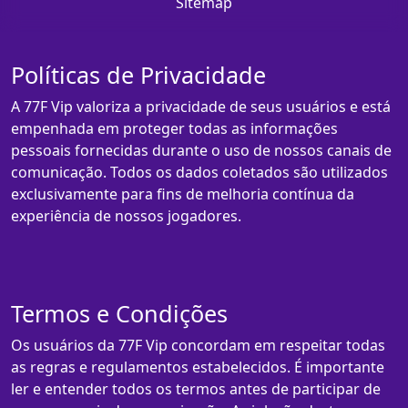
Sitemap
Políticas de Privacidade
A 77F Vip valoriza a privacidade de seus usuários e está
empenhada em proteger todas as informações
pessoais fornecidas durante o uso de nossos canais de
comunicação. Todos os dados coletados são utilizados
exclusivamente para fins de melhoria contínua da
experiência de nossos jogadores.
Termos e Condições
Os usuários da 77F Vip concordam em respeitar todas
as regras e regulamentos estabelecidos. É importante
ler e entender todos os termos antes de participar de