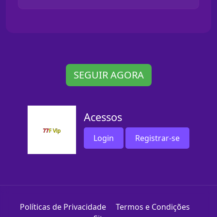
SEGUIR AGORA
Acessos
Login
Registrar-se
Políticas de Privacidade
Termos e Condições