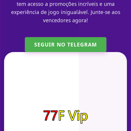
tem acesso a promoções incríveis e uma
experiência de jogo inigualável. Junte-se aos
vencedores agora!
SEGUIR NO TELEGRAM