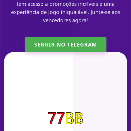
tem acesso a promoções incríveis e uma
experiência de jogo inigualável. Junte-se aos
vencedores agora!
SEGUIR NO TELEGRAM