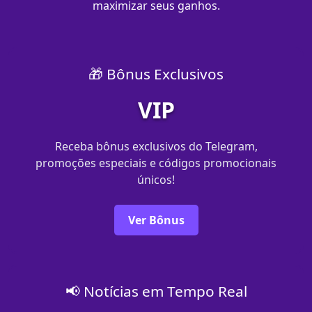
maximizar seus ganhos.
🎁 Bônus Exclusivos
VIP
Receba bônus exclusivos do Telegram,
promoções especiais e códigos promocionais
únicos!
Ver Bônus
📢 Notícias em Tempo Real