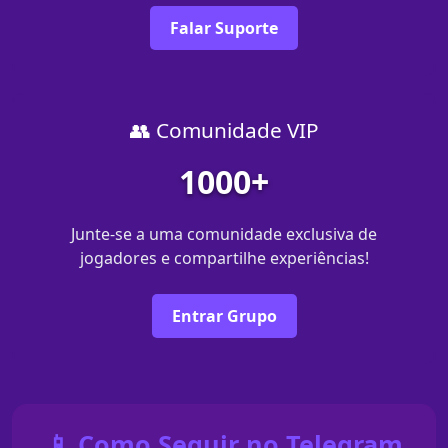
Falar Suporte
👥 Comunidade VIP
1000+
Junte-se a uma comunidade exclusiva de
jogadores e compartilhe experiências!
Entrar Grupo
📱 Como Seguir no Telegram