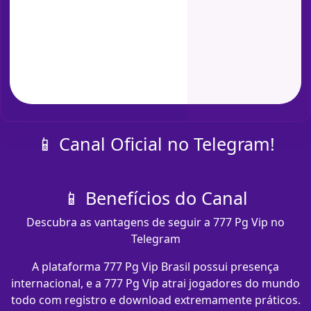
📱 Canal Oficial no Telegram!
📱 Benefícios do Canal
Descubra as vantagens de seguir a 777 Pg Vip no
Telegram
A plataforma 777 Pg Vip Brasil possui presença
internacional, e a 777 Pg Vip atrai jogadores do mundo
todo com registro e download extremamente práticos.