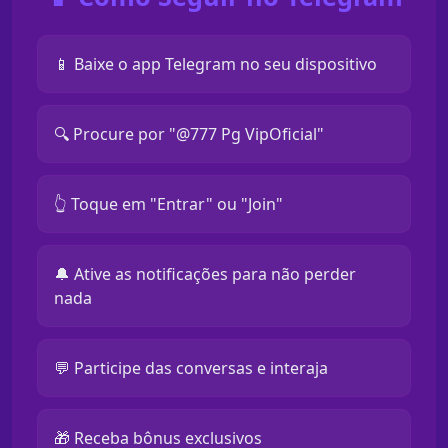
📱 Baixe o app Telegram no seu dispositivo
🔍 Procure por "@777 Pg VipOficial"
👆 Toque em "Entrar" ou "Join"
🔔 Ative as notificações para não perder
nada
💬 Participe das conversas e interaja
🎁 Receba bônus exclusivos