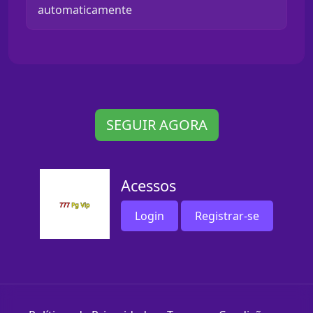
automaticamente
SEGUIR AGORA
Acessos
Login
Registrar-se