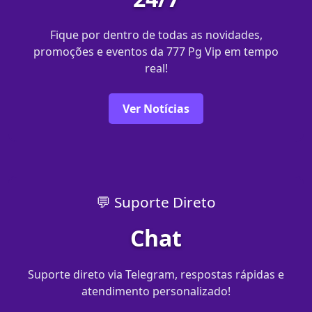
Fique por dentro de todas as novidades,
promoções e eventos da 777 Pg Vip em tempo
real!
Ver Notícias
💬 Suporte Direto
Chat
Suporte direto via Telegram, respostas rápidas e
atendimento personalizado!