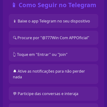
📱 Como Seguir no Telegram
📱 Baixe o app Telegram no seu dispositivo
🔍 Procure por "@777Win Com APPOficial"
👆 Toque em "Entrar" ou "Join"
🔔 Ative as notificações para não perder
nada
💬 Participe das conversas e interaja