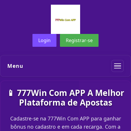
Login
Registrar-se
Menu
📱 777Win Com APP A Melhor
Plataforma de Apostas
Cadastre-se na 777Win Com APP para ganhar
bônus no cadastro e em cada recarga. Com a