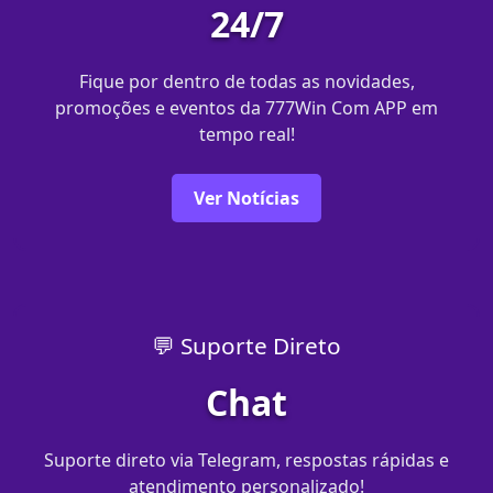
24/7
Fique por dentro de todas as novidades,
promoções e eventos da 777Win Com APP em
tempo real!
Ver Notícias
💬 Suporte Direto
Chat
Suporte direto via Telegram, respostas rápidas e
atendimento personalizado!