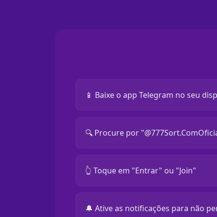
📱 Baixe o app Telegram no seu disp
🔍 Procure por "@777Sort.ComOficia
👆 Toque em "Entrar" ou "Join"
🔔 Ative as notificações para não p