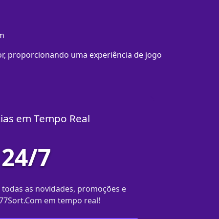
am
dor, proporcionando uma experiência de jogo
cias em Tempo Real
24/7
e todas as novidades, promoções e
77Sort.Com em tempo real!