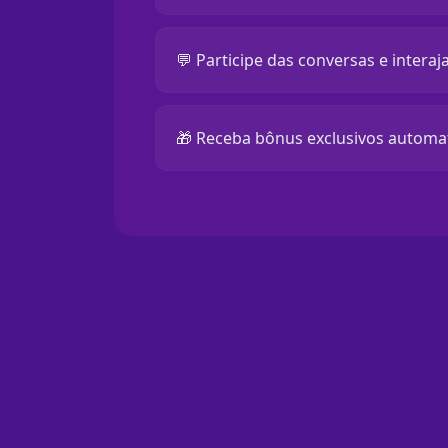
💬 Participe das conversas e interaj
🎁 Receba bônus exclusivos autom