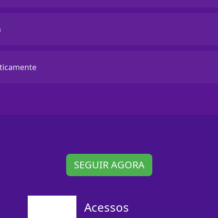
a
aticamente
SEGUIR AGORA
Acessos