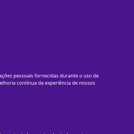
ações pessoais fornecidas durante o uso de
elhoria contínua da experiência de nossos