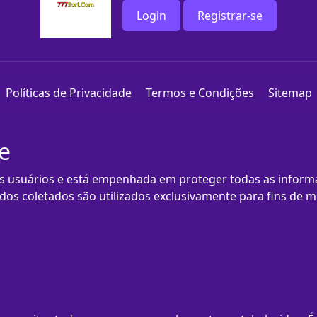
Login
Registrar-se
Políticas de Privacidade
Termos e Condições
Sitemap
de
us usuários e está empenhada em proteger todas as inform
os coletados são utilizados exclusivamente para fins de m