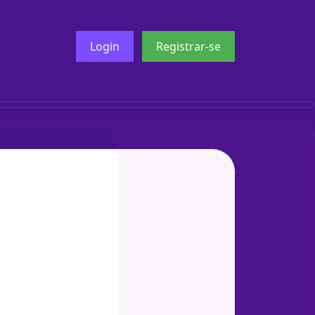
Login
Registrar-se