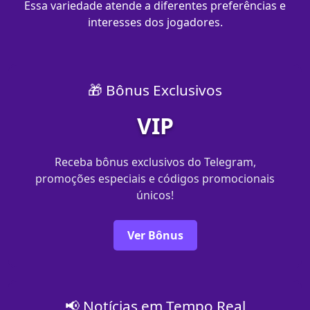
Essa variedade atende a diferentes preferências e
interesses dos jogadores.
🎁 Bônus Exclusivos
VIP
Receba bônus exclusivos do Telegram,
promoções especiais e códigos promocionais
únicos!
Ver Bônus
📢 Notícias em Tempo Real