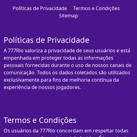
Políticas de Privacidade
Termos e Condições
Sitemap
Políticas de Privacidade
A 777Rio valoriza a privacidade de seus usuários e está
empenhada em proteger todas as informações
pessoais fornecidas durante o uso de nossos canais de
comunicação. Todos os dados coletados são utilizados
exclusivamente para fins de melhoria contínua da
experiência de nossos jogadores.
Termos e Condições
Os usuários da 777Rio concordam em respeitar todas