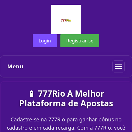
Login
Registrar-se
Menu
📱 777Rio A Melhor
Plataforma de Apostas
Cadastre-se na 777Rio para ganhar bônus no
cadastro e em cada recarga. Com a 777Rio, você