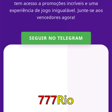
tem acesso a promoções incríveis e uma
experiência de jogo inigualável. Junte-se aos
vencedores agora!
SEGUIR NO TELEGRAM