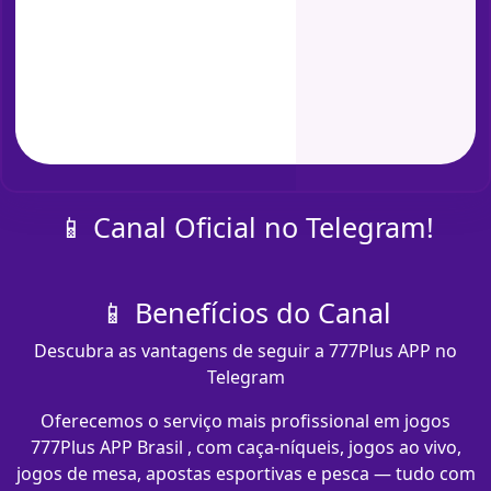
📱 Canal Oficial no Telegram!
📱 Benefícios do Canal
Descubra as vantagens de seguir a 777Plus APP no
Telegram
Oferecemos o serviço mais profissional em jogos
777Plus APP Brasil , com caça-níqueis, jogos ao vivo,
jogos de mesa, apostas esportivas e pesca — tudo com