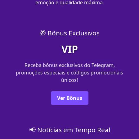
emoção e qualidade máxima.
🎁 Bônus Exclusivos
VIP
Receba bônus exclusivos do Telegram,
promoções especiais e códigos promocionais
únicos!
Ver Bônus
📢 Notícias em Tempo Real