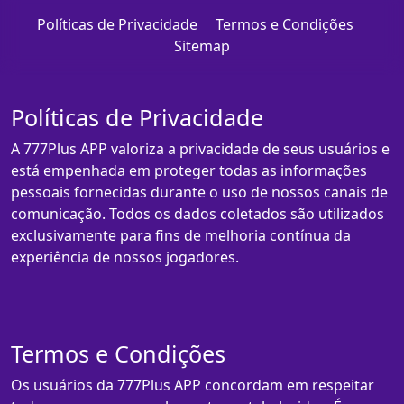
Políticas de Privacidade
Termos e Condições
Sitemap
Políticas de Privacidade
A 777Plus APP valoriza a privacidade de seus usuários e
está empenhada em proteger todas as informações
pessoais fornecidas durante o uso de nossos canais de
comunicação. Todos os dados coletados são utilizados
exclusivamente para fins de melhoria contínua da
experiência de nossos jogadores.
Termos e Condições
Os usuários da 777Plus APP concordam em respeitar