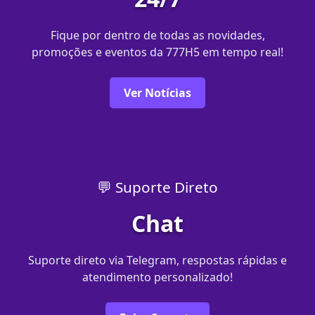
Fique por dentro de todas as novidades,
promoções e eventos da 777H5 em tempo real!
Ver Notícias
💬 Suporte Direto
Chat
Suporte direto via Telegram, respostas rápidas e
atendimento personalizado!