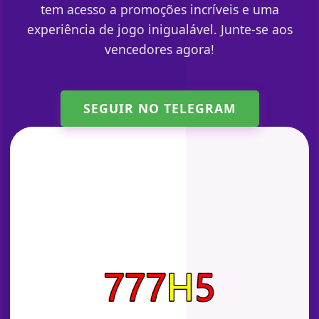
tem acesso a promoções incríveis e uma
experiência de jogo inigualável. Junte-se aos
vencedores agora!
SEGUIR NO TELEGRAM