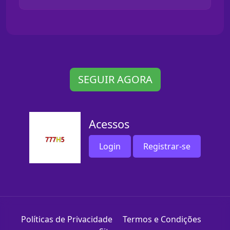
SEGUIR AGORA
Acessos
Login
Registrar-se
Políticas de Privacidade
Termos e Condições