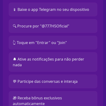
📱 Baixe o app Telegram no seu dispositivo
🔍 Procure por "@777H5Oficial"
👆 Toque em "Entrar" ou "Join"
🔔 Ative as notificações para não perder
nada
💬 Participe das conversas e interaja
🎁 Receba bônus exclusivos
automaticamente