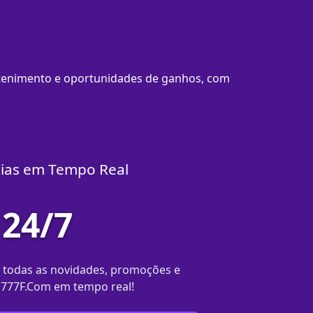
tenimento e oportunidades de ganhos, com
cias em Tempo Real
24/7
e todas as novidades, promoções e
 777F.Com em tempo real!