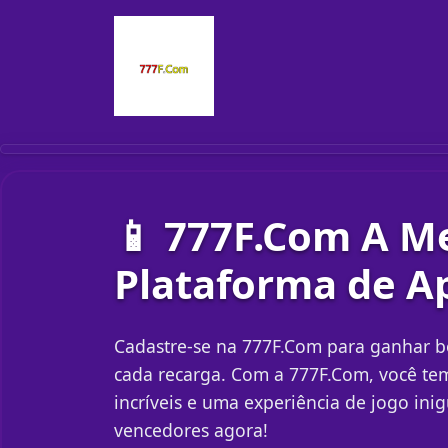
📱 777F.Com A M
Plataforma de A
Cadastre-se na 777F.Com para ganhar b
cada recarga. Com a 777F.Com, você te
incríveis e uma experiência de jogo inig
vencedores agora!