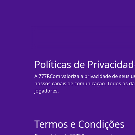
Políticas de Privacida
A 777F.Com valoriza a privacidade de seus 
nossos canais de comunicação. Todos os dad
jogadores.
Termos e Condições