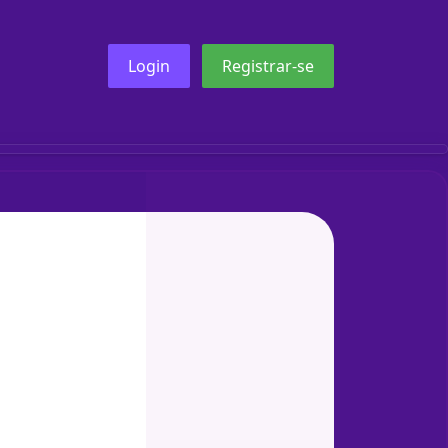
Login
Registrar-se