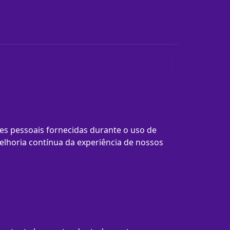
es pessoais fornecidas durante o uso de
elhoria contínua da experiência de nossos