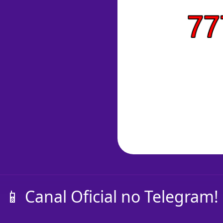
📱 Canal Oficial no Telegram!