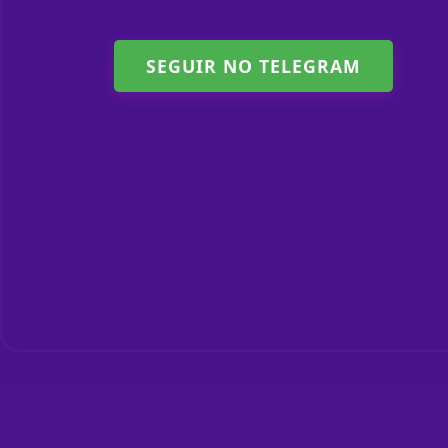
SEGUIR NO TELEGRAM