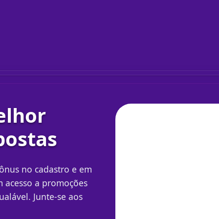
elhor
postas
ônus no cadastro e em
m acesso a promoções
ualável. Junte-se aos