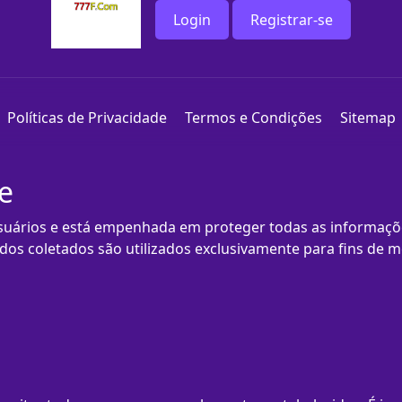
Login
Registrar-se
Políticas de Privacidade
Termos e Condições
Sitemap
de
usuários e está empenhada em proteger todas as informaçõ
os coletados são utilizados exclusivamente para fins de m