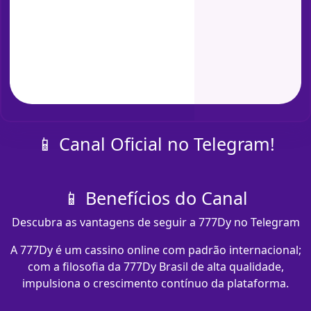
📱 Canal Oficial no Telegram!
📱 Benefícios do Canal
Descubra as vantagens de seguir a 777Dy no Telegram
A 777Dy é um cassino online com padrão internacional;
com a filosofia da 777Dy Brasil de alta qualidade,
impulsiona o crescimento contínuo da plataforma.