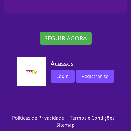
SEGUIR AGORA
Acessos
Login
Registrar-se
Políticas de Privacidade
Termos e Condições
Sitemap