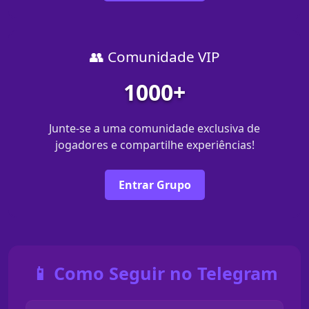
👥 Comunidade VIP
1000+
Junte-se a uma comunidade exclusiva de
jogadores e compartilhe experiências!
Entrar Grupo
📱 Como Seguir no Telegram