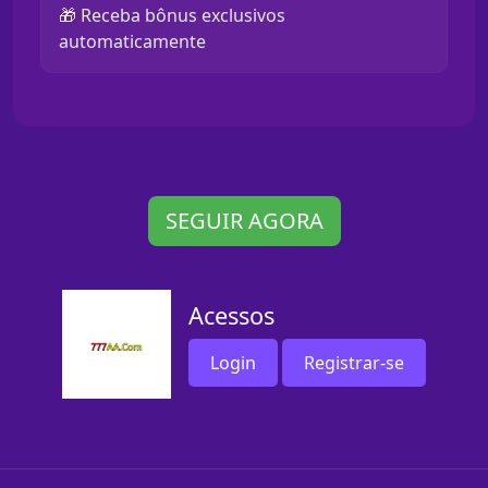
🎁 Receba bônus exclusivos
automaticamente
SEGUIR AGORA
Acessos
Login
Registrar-se