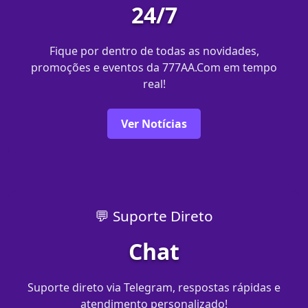
24/7
Fique por dentro de todas as novidades,
promoções e eventos da 777AA.Com em tempo
real!
Ver Notícias
💬 Suporte Direto
Chat
Suporte direto via Telegram, respostas rápidas e
atendimento personalizado!