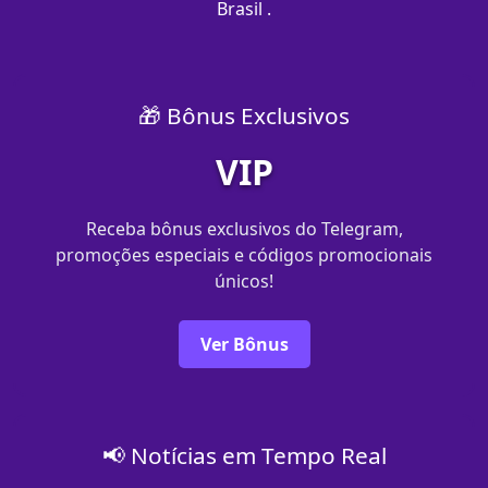
Brasil .
🎁 Bônus Exclusivos
VIP
Receba bônus exclusivos do Telegram,
promoções especiais e códigos promocionais
únicos!
Ver Bônus
📢 Notícias em Tempo Real