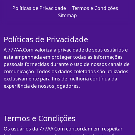
Políticas de Privacidade
Termos e Condições
Sitemap
Políticas de Privacidade
A 777AA.Com valoriza a privacidade de seus usuários e
está empenhada em proteger todas as informações
pessoais fornecidas durante o uso de nossos canais de
comunicação. Todos os dados coletados são utilizados
exclusivamente para fins de melhoria contínua da
experiência de nossos jogadores.
Termos e Condições
Os usuários da 777AA.Com concordam em respeitar