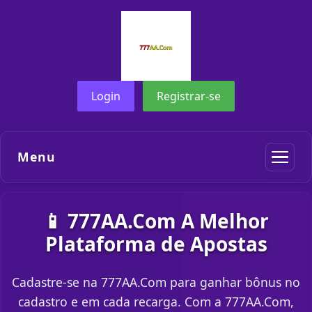
Login
Registrar-se
Menu
📱 777AA.Com A Melhor
Plataforma de Apostas
Cadastre-se na 777AA.Com para ganhar bônus no
cadastro e em cada recarga. Com a 777AA.Com,