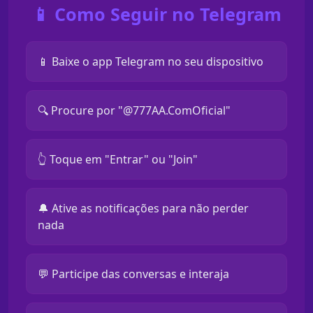
📱 Como Seguir no Telegram
📱 Baixe o app Telegram no seu dispositivo
🔍 Procure por "@777AA.ComOficial"
👆 Toque em "Entrar" ou "Join"
🔔 Ative as notificações para não perder
nada
💬 Participe das conversas e interaja