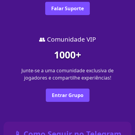
Falar Suporte
👥 Comunidade VIP
1000+
Junte-se a uma comunidade exclusiva de
jogadores e compartilhe experiências!
Entrar Grupo
📱 Como Seguir no Telegram