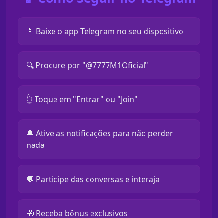
📱 Baixe o app Telegram no seu dispositivo
🔍 Procure por "@7777M1Oficial"
👆 Toque em "Entrar" ou "Join"
🔔 Ative as notificações para não perder
nada
💬 Participe das conversas e interaja
🎁 Receba bônus exclusivos