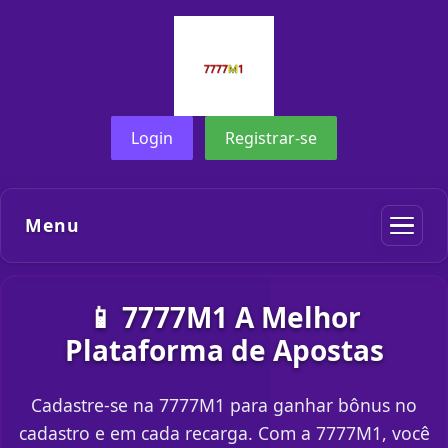
Login
Registrar-se
Menu
📱 7777M1 A Melhor
Plataforma de Apostas
Cadastre-se na 7777M1 para ganhar bônus no
cadastro e em cada recarga. Com a 7777M1, você