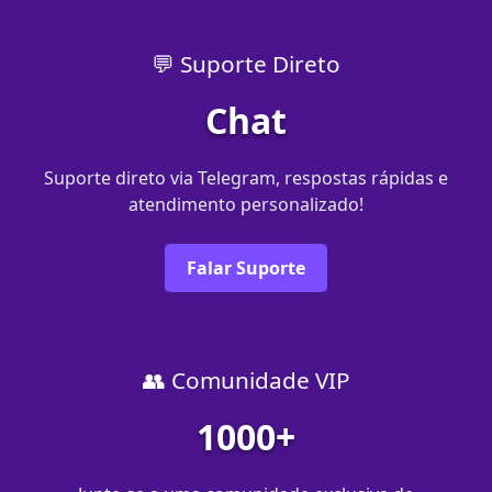
💬 Suporte Direto
Chat
Suporte direto via Telegram, respostas rápidas e
atendimento personalizado!
Falar Suporte
👥 Comunidade VIP
1000+