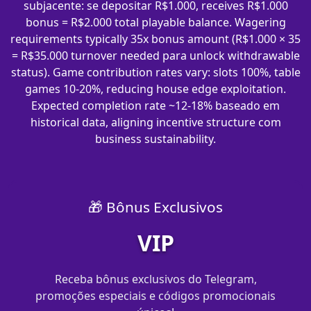
subjacente: se depositar R$1.000, receives R$1.000
bonus = R$2.000 total playable balance. Wagering
requirements typically 35x bonus amount (R$1.000 × 35
= R$35.000 turnover needed para unlock withdrawable
status). Game contribution rates vary: slots 100%, table
games 10-20%, reducing house edge exploitation.
Expected completion rate ~12-18% baseado em
historical data, aligning incentive structure com
business sustainability.
🎁 Bônus Exclusivos
VIP
Receba bônus exclusivos do Telegram,
promoções especiais e códigos promocionais