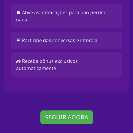
🔔 Ative as notificações para não perder
nada
💬 Participe das conversas e interaja
🎁 Receba bônus exclusivos
automaticamente
SEGUIR AGORA