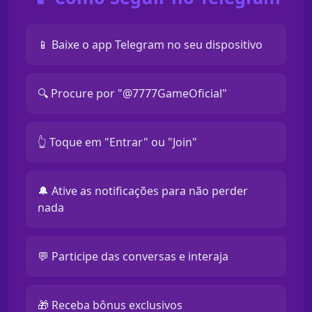
📱 Baixe o app Telegram no seu dispositivo
🔍 Procure por "@7777GameOficial"
👆 Toque em "Entrar" ou "Join"
🔔 Ative as notificações para não perder
nada
💬 Participe das conversas e interaja
🎁 Receba bônus exclusivos