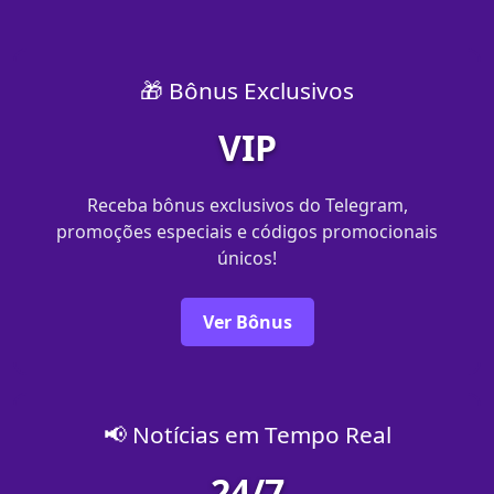
🎁 Bônus Exclusivos
VIP
Receba bônus exclusivos do Telegram,
promoções especiais e códigos promocionais
únicos!
Ver Bônus
📢 Notícias em Tempo Real
24/7