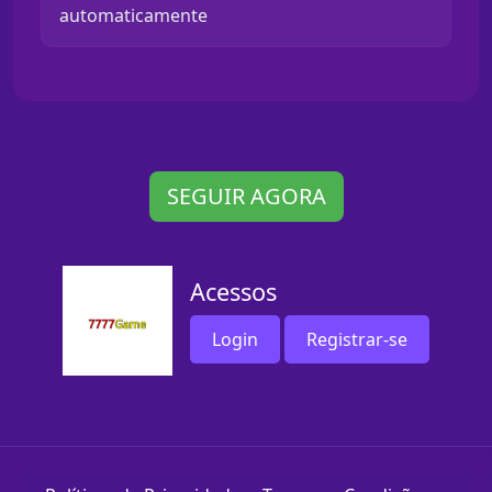
automaticamente
SEGUIR AGORA
Acessos
Login
Registrar-se