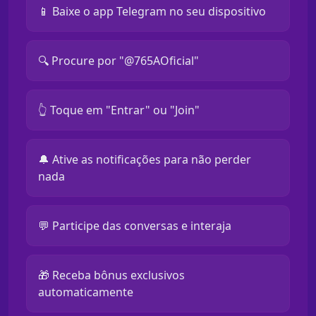
📱 Baixe o app Telegram no seu dispositivo
🔍 Procure por "@765AOficial"
👆 Toque em "Entrar" ou "Join"
🔔 Ative as notificações para não perder
nada
💬 Participe das conversas e interaja
🎁 Receba bônus exclusivos
automaticamente