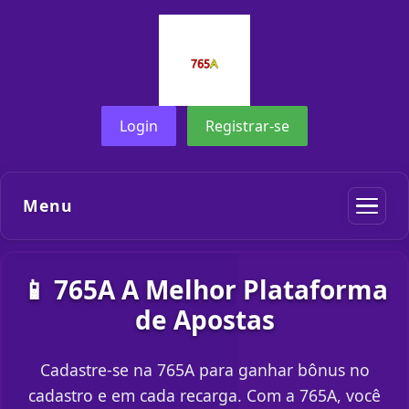
Login
Registrar-se
Menu
📱 765A A Melhor Plataforma
de Apostas
Cadastre-se na 765A para ganhar bônus no
cadastro e em cada recarga. Com a 765A, você