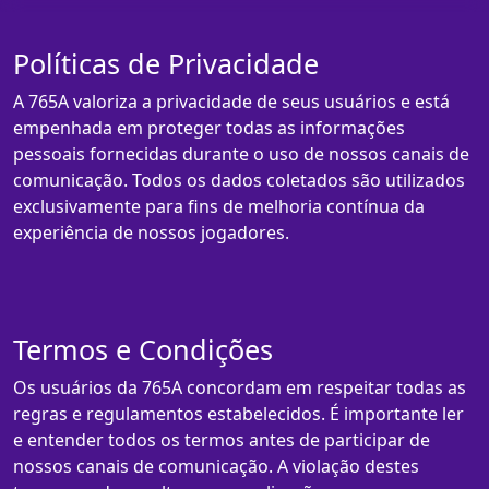
Políticas de Privacidade
A 765A valoriza a privacidade de seus usuários e está
empenhada em proteger todas as informações
pessoais fornecidas durante o uso de nossos canais de
comunicação. Todos os dados coletados são utilizados
exclusivamente para fins de melhoria contínua da
experiência de nossos jogadores.
Termos e Condições
Os usuários da 765A concordam em respeitar todas as
regras e regulamentos estabelecidos. É importante ler
e entender todos os termos antes de participar de
nossos canais de comunicação. A violação destes