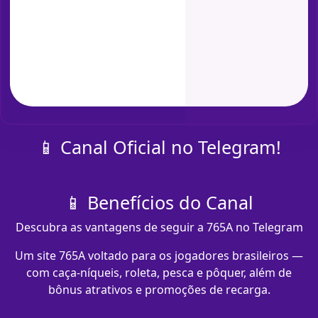
📱 Canal Oficial no Telegram!
📱 Benefícios do Canal
Descubra as vantagens de seguir a 765A no Telegram
Um site 765A voltado para os jogadores brasileiros —
com caça-níqueis, roleta, pesca e pôquer, além de
bônus atrativos e promoções de recarga.