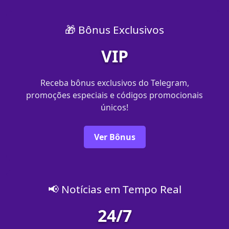
🎁 Bônus Exclusivos
VIP
Receba bônus exclusivos do Telegram,
promoções especiais e códigos promocionais
únicos!
Ver Bônus
📢 Notícias em Tempo Real
24/7