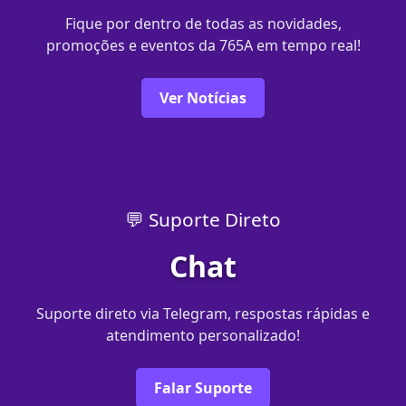
Fique por dentro de todas as novidades,
promoções e eventos da 765A em tempo real!
Ver Notícias
💬 Suporte Direto
Chat
Suporte direto via Telegram, respostas rápidas e
atendimento personalizado!
Falar Suporte