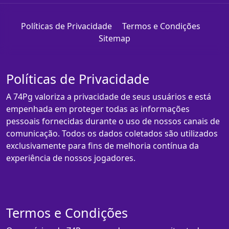
Políticas de Privacidade
Termos e Condições
Sitemap
Políticas de Privacidade
A 74Pg valoriza a privacidade de seus usuários e está
empenhada em proteger todas as informações
pessoais fornecidas durante o uso de nossos canais de
comunicação. Todos os dados coletados são utilizados
exclusivamente para fins de melhoria contínua da
experiência de nossos jogadores.
Termos e Condições