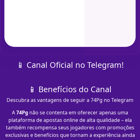
📱 Canal Oficial no Telegram!
📱 Benefícios do Canal
Descubra as vantagens de seguir a 74Pg no Telegram
A
74Pg
não se contenta em oferecer apenas uma
plataforma de apostas online de alta qualidade – ela
também recompensa seus jogadores com promoções
exclusivas e benefícios que tornam a experiência ainda