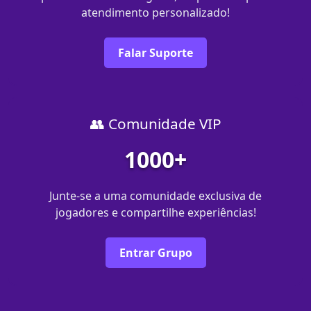
atendimento personalizado!
Falar Suporte
👥 Comunidade VIP
1000+
Junte-se a uma comunidade exclusiva de
jogadores e compartilhe experiências!
Entrar Grupo