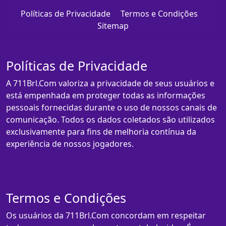
Políticas de Privacidade
Termos e Condições
Sitemap
Políticas de Privacidade
A 711Brl.Com valoriza a privacidade de seus usuários e
está empenhada em proteger todas as informações
pessoais fornecidas durante o uso de nossos canais de
comunicação. Todos os dados coletados são utilizados
exclusivamente para fins de melhoria contínua da
experiência de nossos jogadores.
Termos e Condições
Os usuários da 711Brl.Com concordam em respeitar