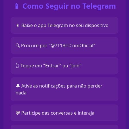
📱 Como Seguir no Telegram
📱 Baixe o app Telegram no seu dispositivo
🔍 Procure por "@711Brl.ComOficial"
👆 Toque em "Entrar" ou "Join"
🔔 Ative as notificações para não perder
nada
💬 Participe das conversas e interaja