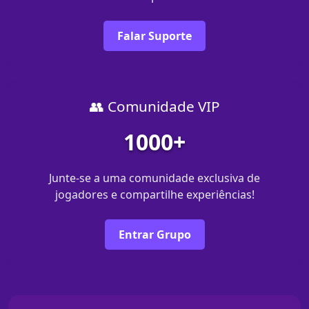
Falar Suporte
👥 Comunidade VIP
1000+
Junte-se a uma comunidade exclusiva de
jogadores e compartilhe experiências!
Entrar Grupo