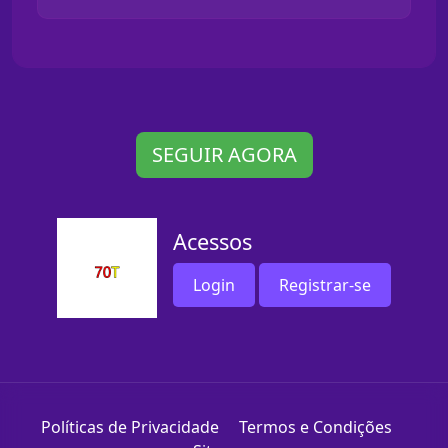
SEGUIR AGORA
Acessos
Login
Registrar-se
Políticas de Privacidade
Termos e Condições