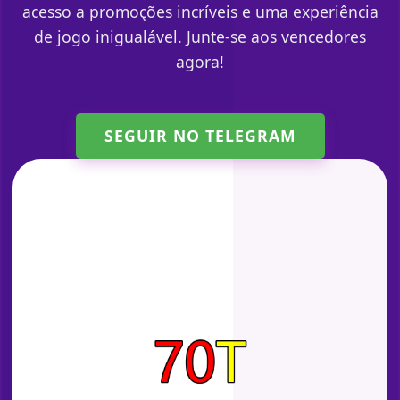
acesso a promoções incríveis e uma experiência
de jogo inigualável. Junte-se aos vencedores
agora!
SEGUIR NO TELEGRAM