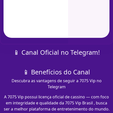
📱 Canal Oficial no Telegram!
📱 Benefícios do Canal
Descubra as vantagens de seguir a 7075 Vip no
Telegram
A 7075 Vip possui licença oficial de cassino — com foco
em integridade e qualidade da 7075 Vip Brasil , busca
ser a melhor plataforma de entretenimento do mundo.