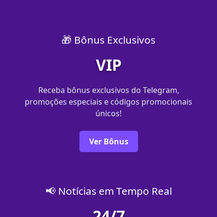
🎁 Bônus Exclusivos
VIP
Receba bônus exclusivos do Telegram,
promoções especiais e códigos promocionais
únicos!
Ver Bônus
📢 Notícias em Tempo Real
24/7