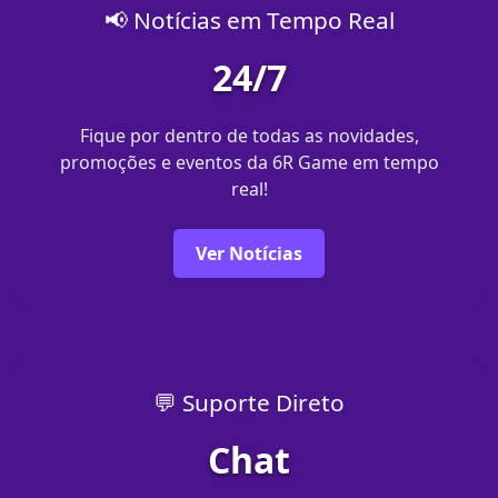
📢 Notícias em Tempo Real
24/7
Fique por dentro de todas as novidades,
promoções e eventos da 6R Game em tempo
real!
Ver Notícias
💬 Suporte Direto
Chat