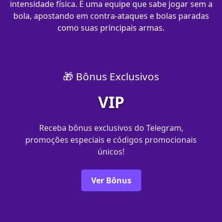
intensidade física. É uma equipe que sabe jogar sem a
bola, apostando em contra-ataques e bolas paradas
como suas principais armas.
🎁 Bônus Exclusivos
VIP
Receba bônus exclusivos do Telegram,
promoções especiais e códigos promocionais
únicos!
Ver Bônus