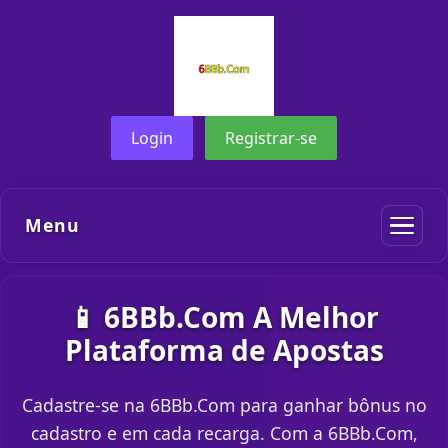
Login
Registrar-se
Menu
📱 6BBb.Com A Melhor
Plataforma de Apostas
Cadastre-se na 6BBb.Com para ganhar bônus no
cadastro e em cada recarga. Com a 6BBb.Com,