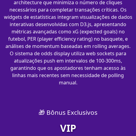
architecture que minimiza o número de cliques
necessários para completar transações críticas. Os
widgets de estatísticas integram visualizações de dados
interativas desenvolvidas com D3.js, apresentando
métricas avançadas como xG (expected goals) no
futebol, PER (player efficiency rating) no basquete, e
análises de momentum baseadas em rolling averages.
O sistema de odds display utiliza web sockets para
atualizações push em intervalos de 100-300ms,
garantindo que os apostadores tenham acesso às
linhas mais recentes sem necessidade de polling
manual.
🎁 Bônus Exclusivos
VIP