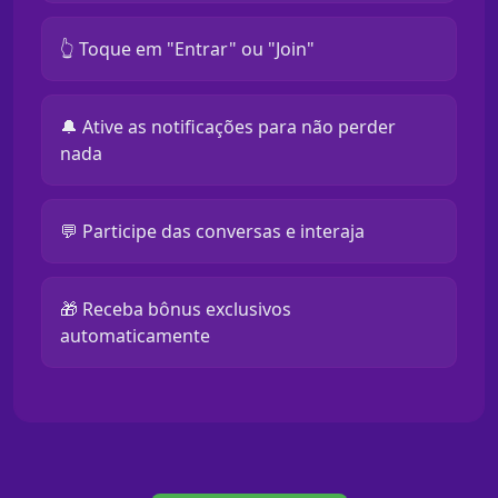
👆 Toque em "Entrar" ou "Join"
🔔 Ative as notificações para não perder
nada
💬 Participe das conversas e interaja
🎁 Receba bônus exclusivos
automaticamente