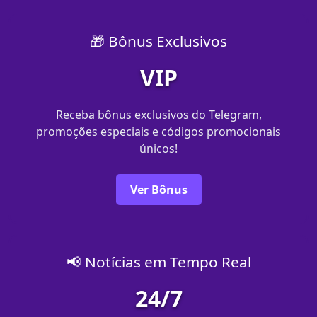
🎁 Bônus Exclusivos
VIP
Receba bônus exclusivos do Telegram,
promoções especiais e códigos promocionais
únicos!
Ver Bônus
📢 Notícias em Tempo Real
24/7