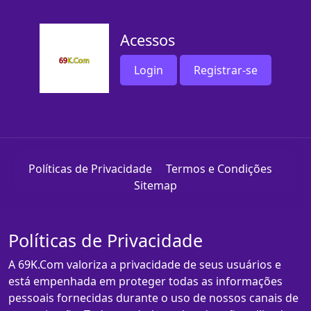
Acessos
Login
Registrar-se
Políticas de Privacidade
Termos e Condições
Sitemap
Políticas de Privacidade
A 69K.Com valoriza a privacidade de seus usuários e
está empenhada em proteger todas as informações
pessoais fornecidas durante o uso de nossos canais de