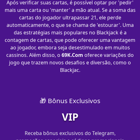
Após verificar suas cartas, é possível optar por 'pedir'
mais uma carta ou 'manter' a mão atual. Se a soma das
cartas do jogador ultrapassar 21, ele perde
automaticamente, o que se chama de 'estourar'. Uma
das estratégias mais populares no Blackjack é a
contagem de cartas, que pode oferecer uma vantagem
ao jogador, embora seja desestimulado em muitos
cassinos. Além disso, o
69K.Com
oferece variações do
jogo que trazem novos desafios e diversão, como o
Blackjac.
🎁 Bônus Exclusivos
VIP
Receba bônus exclusivos do Telegram,