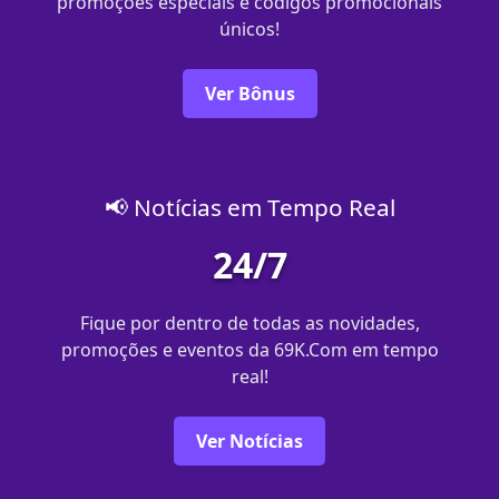
promoções especiais e códigos promocionais
únicos!
Ver Bônus
📢 Notícias em Tempo Real
24/7
Fique por dentro de todas as novidades,
promoções e eventos da 69K.Com em tempo
real!
Ver Notícias