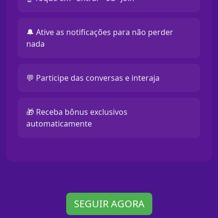
🔔 Ative as notificações para não perder
nada
💬 Participe das conversas e interaja
🎁 Receba bônus exclusivos
automaticamente
SEGUIR AGORA