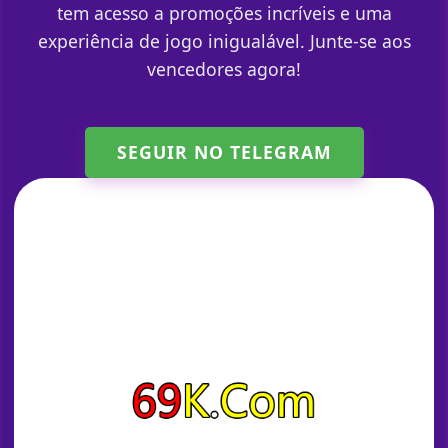
tem acesso a promoções incríveis e uma
experiência de jogo inigualável. Junte-se aos
vencedores agora!
SEGUIR NO TELEGRAM