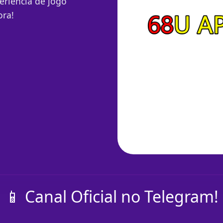
eriência de jogo
ora!
📱 Canal Oficial no Telegram!