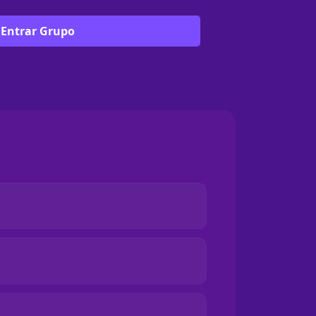
Entrar Grupo