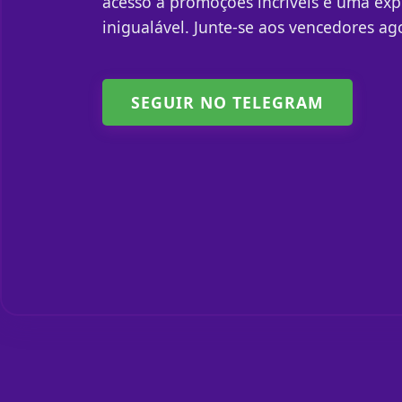
acesso a promoções incríveis e uma exp
inigualável. Junte-se aos vencedores ag
SEGUIR NO TELEGRAM