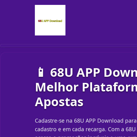
📱 68U APP Down
Melhor Platafor
Apostas
Cadastre-se na 68U APP Download para
cadastro e em cada recarga. Com a 68