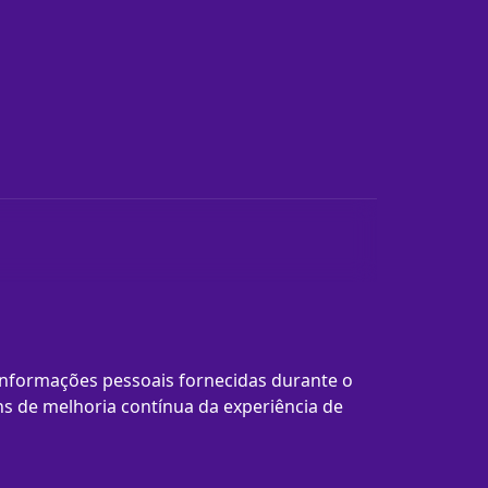
informações pessoais fornecidas durante o
ns de melhoria contínua da experiência de