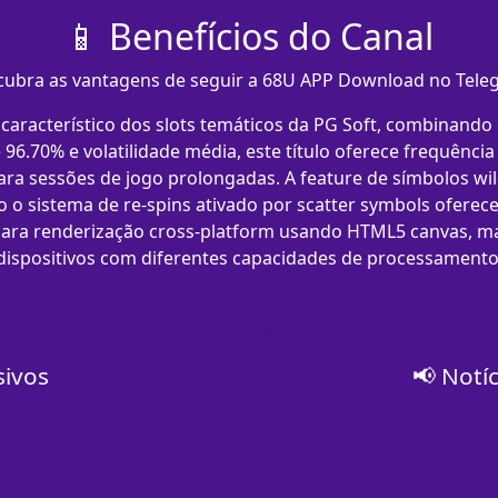
📱 Benefícios do Canal
cubra as vantagens de seguir a 68U APP Download no Tele
al característico dos slots temáticos da PG Soft, combinand
6.70% e volatilidade média, este título oferece frequênc
ara sessões de jogo prolongadas. A feature de símbolos wild
nto o sistema de re-spins ativado por scatter symbols ofer
o para renderização cross-platform usando HTML5 canvas, m
dispositivos com diferentes capacidades de processamento
sivos
📢 Notí