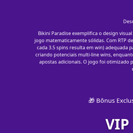
Des
Bikini Paradise exemplifica o design visu
jogo matematicamente sólidas. Com RTP de 9
cada 3.5 spins resulta em win) adequada p
criando potenciais multi-line wins, enqua
apostas adicionais. O jogo foi otimizad
🎁 Bônus Exclu
VIP