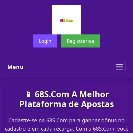
Login
Registrar-se
Menu
📱 68S.Com A Melhor
Plataforma de Apostas
Cadastre-se na 68S.Com para ganhar bônus no
cadastro e em cada recarga. Com a 68S.Com, você