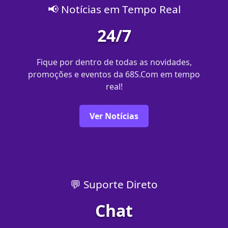
📢 Notícias em Tempo Real
24/7
Fique por dentro de todas as novidades,
promoções e eventos da 68S.Com em tempo
real!
Ver Notícias
💬 Suporte Direto
Chat