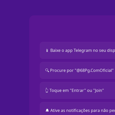
📱 Baixe o app Telegram no seu disp
🔍 Procure por "@68Pg.ComOficial"
👆 Toque em "Entrar" ou "Join"
🔔 Ative as notificações para não p