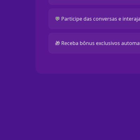
💬 Participe das conversas e interaj
🎁 Receba bônus exclusivos autom