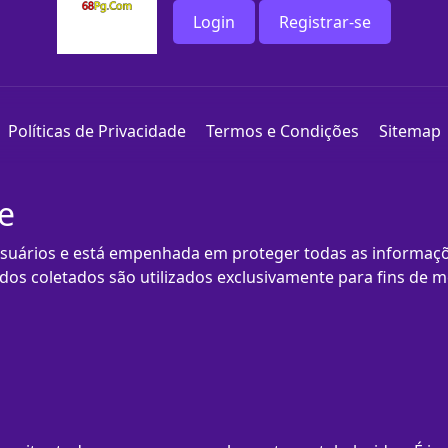
Login
Registrar-se
Políticas de Privacidade
Termos e Condições
Sitemap
de
 usuários e está empenhada em proteger todas as informaçõ
os coletados são utilizados exclusivamente para fins de m