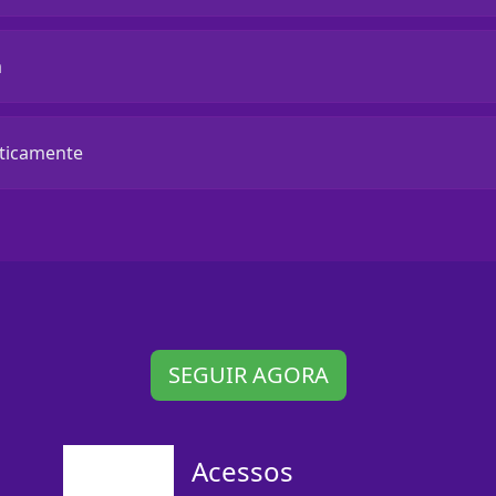
a
aticamente
SEGUIR AGORA
Acessos