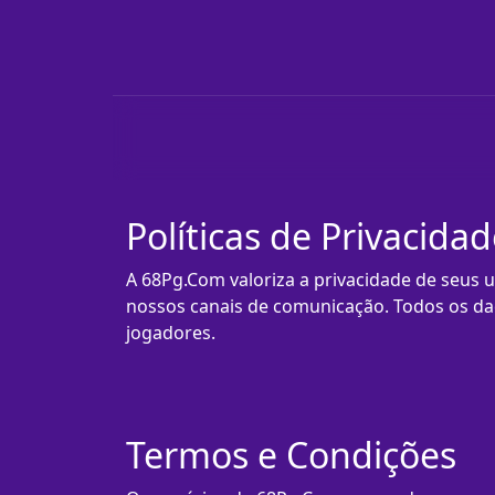
Políticas de Privacida
A 68Pg.Com valoriza a privacidade de seus
nossos canais de comunicação. Todos os dad
jogadores.
Termos e Condições