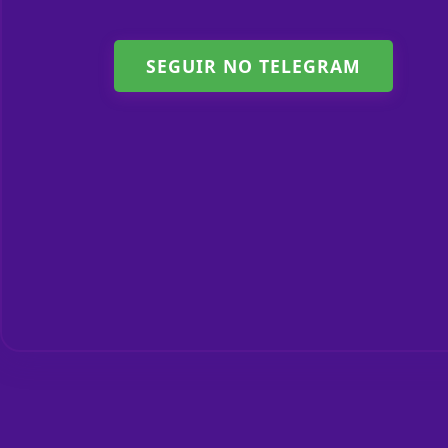
SEGUIR NO TELEGRAM