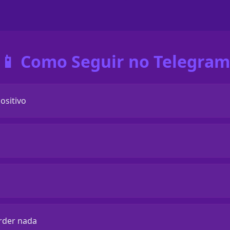
📱 Como Seguir no Telegram
ositivo
erder nada