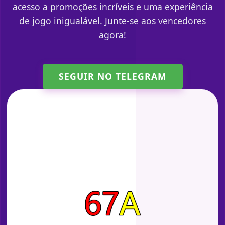
acesso a promoções incríveis e uma experiência
de jogo inigualável. Junte-se aos vencedores
agora!
SEGUIR NO TELEGRAM