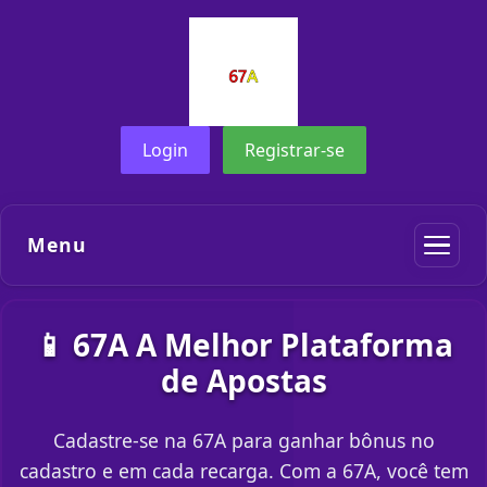
Login
Registrar-se
Menu
📱 67A A Melhor Plataforma
de Apostas
Cadastre-se na 67A para ganhar bônus no
cadastro e em cada recarga. Com a 67A, você tem