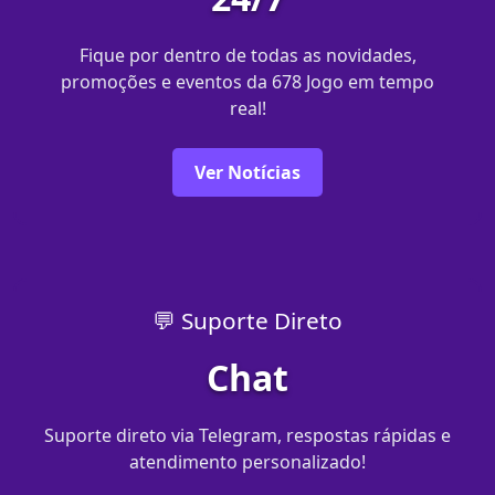
Fique por dentro de todas as novidades,
promoções e eventos da 678 Jogo em tempo
real!
Ver Notícias
💬 Suporte Direto
Chat
Suporte direto via Telegram, respostas rápidas e
atendimento personalizado!