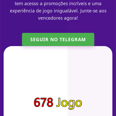
tem acesso a promoções incríveis e uma
experiência de jogo inigualável. Junte-se aos
vencedores agora!
SEGUIR NO TELEGRAM