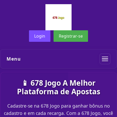
Login
Registrar-se
Menu
📱 678 Jogo A Melhor
Plataforma de Apostas
Cadastre-se na 678 Jogo para ganhar bônus no
cadastro e em cada recarga. Com a 678 Jogo, você