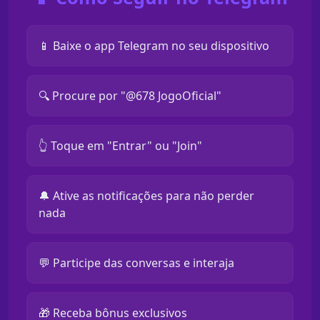
📱 Baixe o app Telegram no seu dispositivo
🔍 Procure por "@678 JogoOficial"
👆 Toque em "Entrar" ou "Join"
🔔 Ative as notificações para não perder
nada
💬 Participe das conversas e interaja
🎁 Receba bônus exclusivos