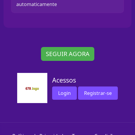
automaticamente
SEGUIR AGORA
Acessos
Login
Registrar-se