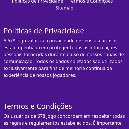
Políticas de Privacidade
Termos e Condições
Sitemap
Políticas de Privacidade
A 678 Jogo valoriza a privacidade de seus usuários e
está empenhada em proteger todas as informações
pessoais fornecidas durante o uso de nossos canais de
comunicação. Todos os dados coletados são utilizados
exclusivamente para fins de melhoria contínua da
experiência de nossos jogadores.
Termos e Condições
Os usuários da 678 Jogo concordam em respeitar todas
as regras e regulamentos estabelecidos. É importante