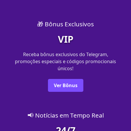
🎁 Bônus Exclusivos
VIP
Receba bônus exclusivos do Telegram,
promoções especiais e códigos promocionais
únicos!
Ver Bônus
📢 Notícias em Tempo Real
24/7