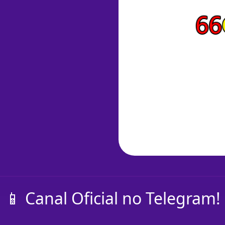
📱 Canal Oficial no Telegram!