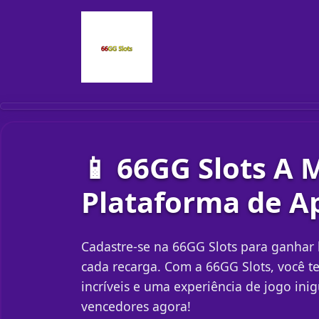
📱 66GG Slots A 
Plataforma de A
Cadastre-se na 66GG Slots para ganhar
cada recarga. Com a 66GG Slots, você 
incríveis e uma experiência de jogo inig
vencedores agora!