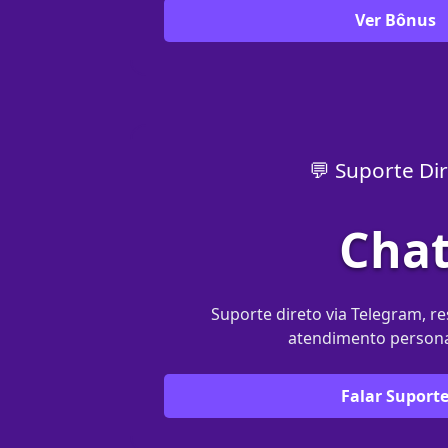
Ver Bônus
💬 Suporte Di
Cha
Suporte direto via Telegram, r
atendimento persona
Falar Suport