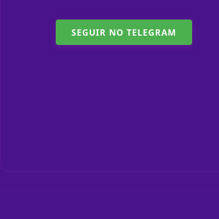
SEGUIR NO TELEGRAM