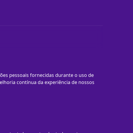
ções pessoais fornecidas durante o uso de
elhoria contínua da experiência de nossos