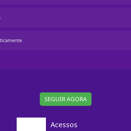
a
aticamente
SEGUIR AGORA
Acessos