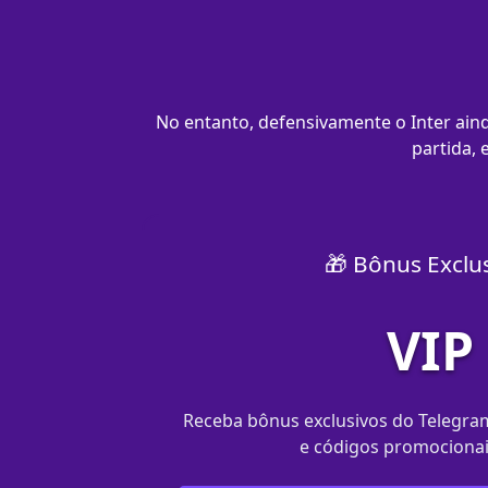
No entanto, defensivamente o Inter aind
partida, 
🎁 Bônus Exclu
VIP
Receba bônus exclusivos do Telegra
e códigos promocionai