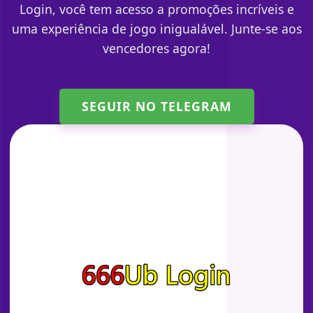
Login, você tem acesso a promoções incríveis e
uma experiência de jogo inigualável. Junte-se aos
vencedores agora!
SEGUIR NO TELEGRAM