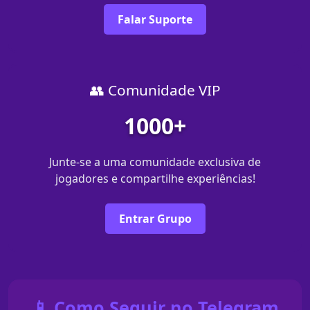
Falar Suporte
👥 Comunidade VIP
1000+
Junte-se a uma comunidade exclusiva de
jogadores e compartilhe experiências!
Entrar Grupo
📱 Como Seguir no Telegram