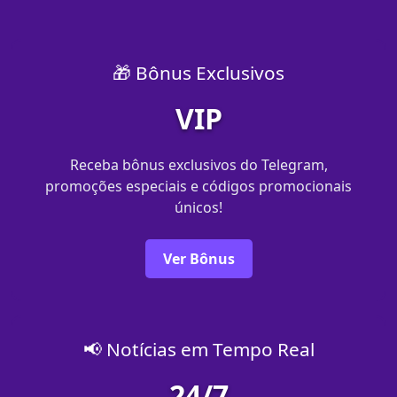
🎁 Bônus Exclusivos
VIP
Receba bônus exclusivos do Telegram,
promoções especiais e códigos promocionais
únicos!
Ver Bônus
📢 Notícias em Tempo Real
24/7