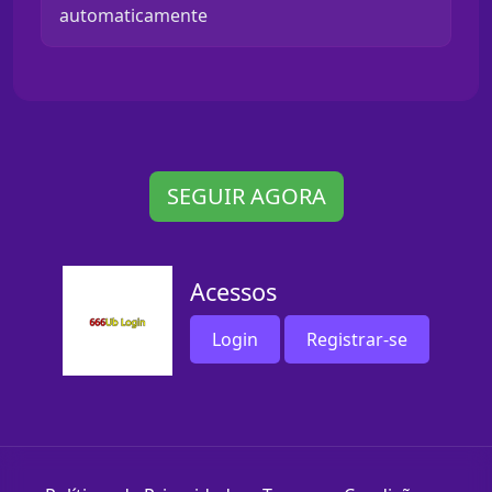
automaticamente
SEGUIR AGORA
Acessos
Login
Registrar-se