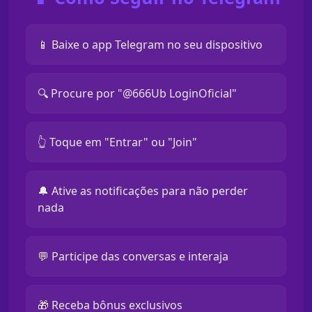
📱 Baixe o app Telegram no seu dispositivo
🔍 Procure por "@666Ub LoginOficial"
👆 Toque em "Entrar" ou "Join"
🔔 Ative as notificações para não perder
nada
💬 Participe das conversas e interaja
🎁 Receba bônus exclusivos